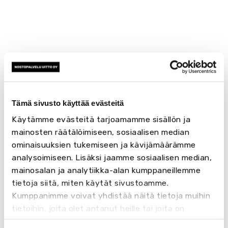
Tämä sivusto käyttää evästeitä
Käytämme evästeitä tarjoamamme sisällön ja
mainosten räätälöimiseen, sosiaalisen median
ominaisuuksien tukemiseen ja kävijämäärämme
analysoimiseen. Lisäksi jaamme sosiaalisen median,
mainosalan ja analytiikka-alan kumppaneillemme
tietoja siitä, miten käytät sivustoamme.
Kumppanimme voivat yhdistää näitä tietoja muihin
tietoihin, joita olet antanut heille tai joita on
kerätty, kun olet käyttänyt heidän palvelujaan.