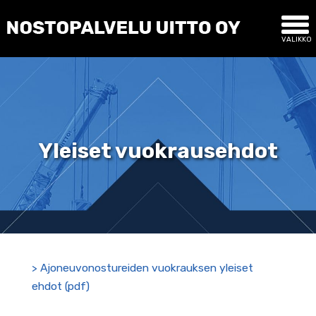
Yleiset vuokrausehdot
> Ajoneuvonostureiden vuokrauksen yleiset
ehdot (pdf)